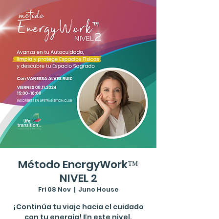
Método EnergyWork™
NIVEL 2
Fri 08 Nov
  |  
Juno House
¡Continúa tu viaje hacia el cuidado
con tu energía! En este nivel,