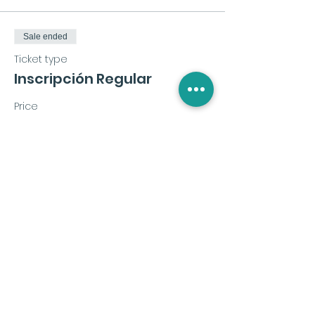
Sale ended
Ticket type
Inscripción Regular
Price
€72.00
+€1.80 ticket service fee
Share this event