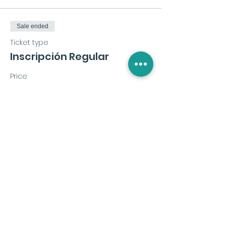
Sale ended
Ticket type
Inscripción Regular
Price
€72.00
+€1.80 ticket service fee
Share this event