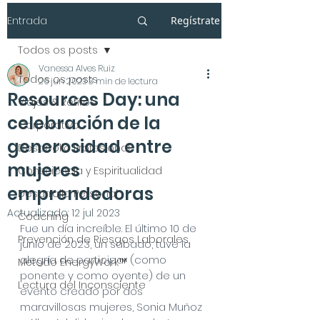
Entrada
Regístrate
Todos os posts
Vanessa Alves Ruiz
Todos os posts
26 jun 2023
3 min de lectura
Resources Day: una
Viajes & Retiros
celebración de la
Corporativo
generosidad entre
Desarrollo Profesional
mujeres
Consciencia y Espiritualidad
emprendedoras
Desarrollo Personal
Actualizado:
12 jul 2023
Coaching
Fue un día increíble. El último 10 de 
Prevención de Riesgos Laborales
junio de 2023, un sábado, tuve la 
alegría de participar (como 
Método EnergyWork™
ponente y como oyente) de un 
Lectura del Inconsciente
evento creado por dos 
maravillosas mujeres, Sonia Muñoz 