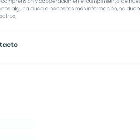
comprensión y cooperación en el cumplimiento de nuest
tienes alguna duda o necesitas más información, no dud
otros.
ntacto
lette
r
En Tránsito
lusivas y Tips para tu Transformación