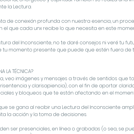
te la Lectura.
nta de conexión profunda con nuestra esencia, un proc
 en el que cada unx recibe lo que necesita en este mome
ctura del Inconsciente, no te daré consejos ni veré tu fut
e tu momento presente que puede que estén fuera de
A LA TÉCNICA?
ra, veo imágenes y mensajes a través de sentidos que 
larisentencia y clarisapiencia), con el fin de aportar clari
ciales y bloqueos que te están afectando en el momen
ue se gana al recibir una Lectura del Inconsciente ampl
lita la acción y la toma de decisiones.
den ser presenciales, en línea o grabadas (o sea, se pu