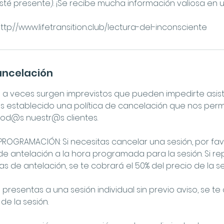
sté presente). ¡Se recibe mucha información valiosa en u
ttp://www.lifetransition.club/lectura-del-inconsciente
cancelación
 veces surgen imprevistos que pueden impedirte asistir 
s establecido una política de cancelación que nos permi
 tod@s nuestr@s clientes.
OGRAMACIÓN: Si necesitas cancelar una sesión, por favo
e antelación a la hora programada para la sesión. Si 
 de antelación, se te cobrará el 50% del precio de la se
 presentas a una sesión individual sin previo aviso, se te
de la sesión.