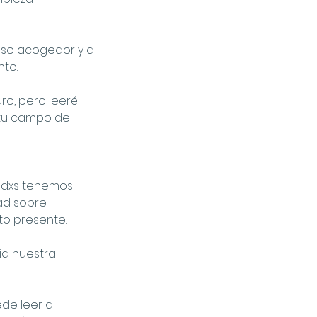
eso acogedor y a
nto.
uro, pero leeré
 tu campo de
todxs tenemos
dad sobre
to presente.
ia nuestra
ede leer a