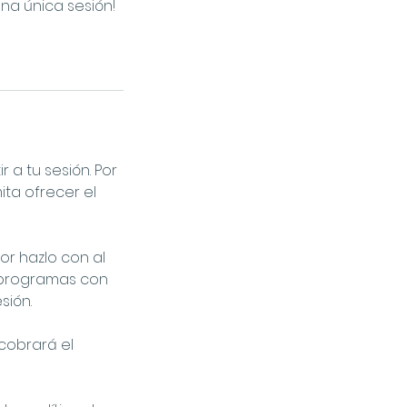
na única sesión!
a tu sesión. Por
ta ofrecer el
r hazlo con al
reprogramas con
sión.
 cobrará el