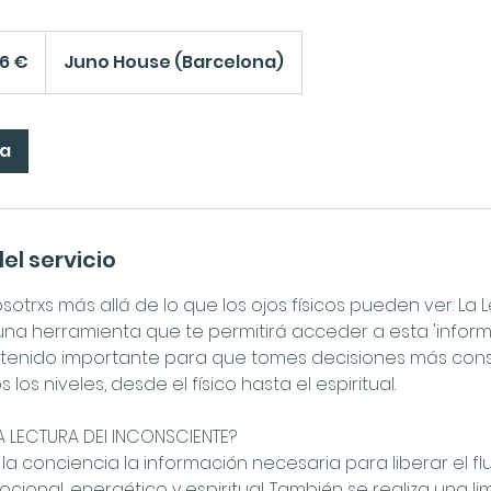
6 €
Juno House (Barcelona)
ra
el servicio
trxs más allá de lo que los ojos físicos pueden ver. La 
na herramienta que te permitirá acceder a esta 'informac
tenido importante para que tomes decisiones más cons
os niveles, desde el físico hasta el espiritual.
A LECTURA DEl INCONSCIENTE?
 la conciencia la información necesaria para liberar el flu
mocional, energético y espiritual. También se realiza una l