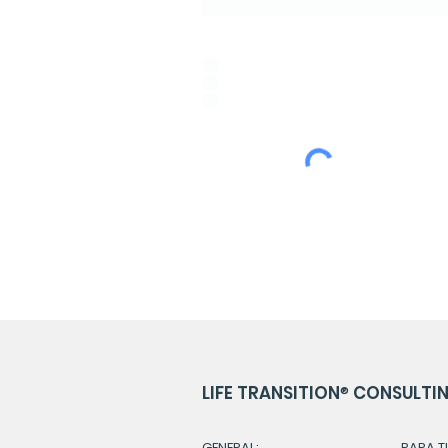
Idioma de Preferencia:
*
ESPAÑOL
PORTUGUÊS
ENGLISH
LIFE TRANSITION
®
CONSULTING
GENERAL:
PARA TI