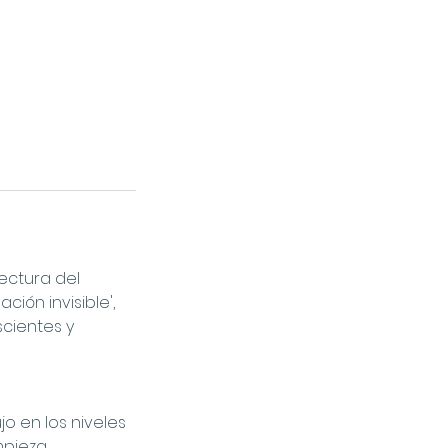
Lectura del
ión invisible',
cientes y
jo en los niveles
impieza