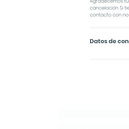
Agradecemos tu 
cancelación. Si 
contacto con nos
Datos de co
Suscríbete a la News
Noticias, Eventos, Ventajas Exc