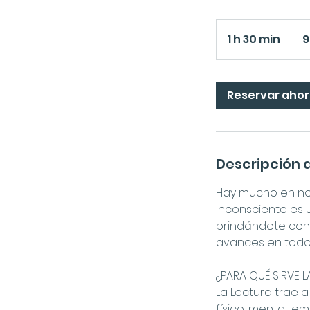
96
euros
1 h 30 min
1
9
3
0
Reservar aho
m
i
n
Descripción d
Hay mucho en noso
Inconsciente es u
brindándote con
avances en todos l
¿PARA QUÉ SIRVE L
La Lectura trae a
físico, mental, e