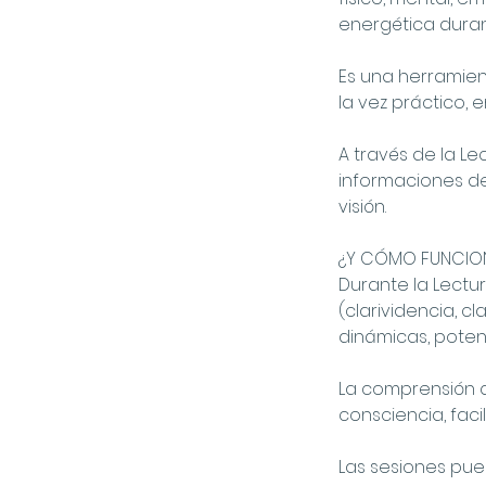
energética duran
Es una herramie
la vez práctico,
A través de la Le
informaciones d
visión.
¿Y CÓMO FUNCION
Durante la Lectu
(clarividencia, c
dinámicas, poten
La comprensión q
consciencia, faci
Las sesiones pue