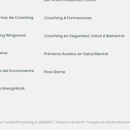
mas de Coaching
Coaching & Formaciones
ing Wingwave
Coaching en Seguridad, Salud & Bienestar
Game
Primeros Auxilios en Salud Mental
a del Inconsciente
Flow Game
 EnergyWork
e Transition
®
Consulting, S.L. B21961990
/ Transición de Vida
®
/ Transição de Vida
®
en Barcelo