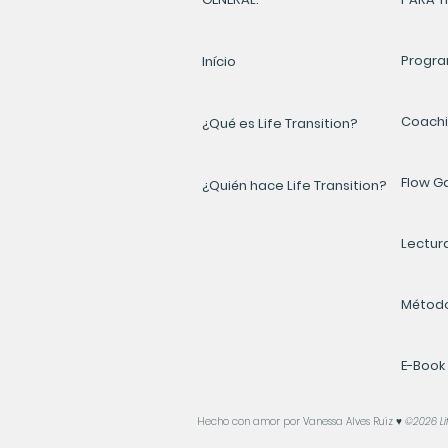
Progra
Início
Coach
¿Qué es Life Transition?
Flow 
¿Quién hace Life Transition?
Lectur
Método
E-Book
Hecho con amor por Vanessa Alves Ruiz ♥️
©2026 Lif