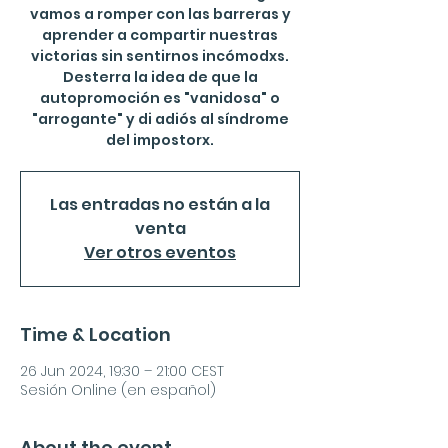
vamos a romper con las barreras y
aprender a compartir nuestras
victorias sin sentirnos incómodxs.
Desterra la idea de que la
autopromoción es "vanidosa" o
"arrogante" y di adiós al síndrome
del impostorx.
Las entradas no están a la
venta
Ver otros eventos
Time & Location
26 Jun 2024, 19:30 – 21:00 CEST
Sesión Online (en español)
About the event