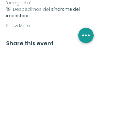
"arrogante".
👋  Despedirnos del 
síndrome del 
impostorx
.
Show More
Share this event
Subscribe to the
Newsletter