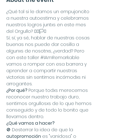
¿Qué tal si le damos un empujoncito 
a nuestra autoestima y celebramos 
nuestros logros juntxs en este mes 
del Orgullo? 🏳️‍🌈🏳️‍⚧️
Sí, sí, ya sé... hablar de nuestras cosas 
buenas nos puede dar cosilla a 
algunxs de nosotrxs, ¿verdad? Pero 
con este taller 
#IAmRemarkable
vamos a romper con esa barrera y 
aprender a compartir nuestras 
victorias sin sentirnos incómodxs ni 
arrogantes.
¿Por qué? 
Porque todxs merecemos 
reconocer nuestro trabajo duro, 
sentirnos orgullosxs de lo que hemos 
conseguido y de todo lo bonito que 
llevamos dentro.
¿Qué vamos a hacer?
🚫 Desterrar la idea de que la 
autopromoción
 es "vanidosa" o 