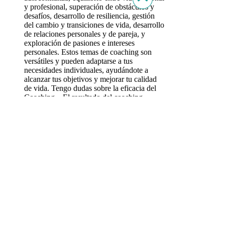
y profesional, superación de obstáculos y
desafíos, desarrollo de resiliencia, gestión
del cambio y transiciones de vida, desarrollo
de relaciones personales y de pareja, y
exploración de pasiones e intereses
personales. Estos temas de coaching son
versátiles y pueden adaptarse a tus
necesidades individuales, ayudándote a
alcanzar tus objetivos y mejorar tu calidad
de vida. Tengo dudas sobre la eficacia del
Coaching... El resultado del coaching
depende directamente de tu compromiso y
de la confianza que se establezca entre
nosostr@s. Agéndate una sesión inicial para
que podamos valorarlo junt@s :) ¿Tienes
alguna consulta? Envíame tu mensaje:
Nombre Apellido Email Tus comentarios
Acepto recibir comunicaciones de Life
Transition® Enviar Consulta ¡Gracias por tu
interés! En breve nos pondremos en
contacto. Saber Más Flow Game El Método
Life Transition® de Coaching: Modelo
DEC™ Conoce las 3 fases de la transición
por las cuales navegarás (y sobre las cuales
aprenderás) durante tu proceso de Coaching