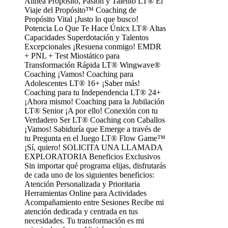
Alinea Propósito, Pasión y Talento LT® El
Viaje del Propósito™ Coaching de
Propósito Vital ¡Justo lo que busco!
Potencia Lo Que Te Hace Únicx LT® Altas
Capacidades Superdotación y Talentos
Excepcionales ¡Resuena conmigo! EMDR
+ PNL + Test Miostático para
Transformación Rápida LT® Wingwave®
Coaching ¡Vamos! Coaching para
Adolescentes LT® 16+ ¡Saber más!
Coaching para tu Independencia LT® 24+
¡Ahora mismo! Coaching para la Jubilación
LT® Senior ¡A por ello! Conexión con tu
Verdadero Ser LT® Coaching con Caballos
¡Vamos! Sabiduría que Emerge a través de
tu Pregunta en el Juego LT® Flow Game™
¡Sí, quiero! SOLICITA UNA LLAMADA
EXPLORATORIA Beneficios Exclusivos
Sin importar qué programa elijas, disfrutarás
de cada uno de los siguientes beneficios:
Atención Personalizada y Prioritaria
Herramientas Online para Actividades
Acompañamiento entre Sesiones Recibe mi
atención dedicada y centrada en tus
necesidades. Tu transformación es mi