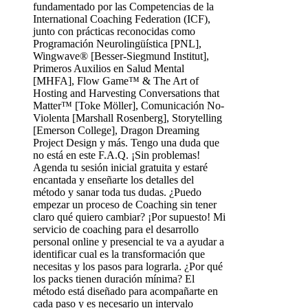
fundamentado por las Competencias de la
International Coaching Federation (ICF),
junto con prácticas reconocidas como
Programación Neurolingüística [PNL],
Wingwave® [Besser-Siegmund Institut],
Primeros Auxilios en Salud Mental
[MHFA], Flow Game™ & The Art of
Hosting and Harvesting Conversations that
Matter™ [Toke Möller], Comunicación No-
Violenta [Marshall Rosenberg], Storytelling
[Emerson College], Dragon Dreaming
Project Design y más. Tengo una duda que
no está en este F.A.Q. ¡Sin problemas!
Agenda tu sesión inicial gratuita y estaré
encantada y enseñarte los detalles del
método y sanar toda tus dudas. ¿Puedo
empezar un proceso de Coaching sin tener
claro qué quiero cambiar? ¡Por supuesto! Mi
servicio de coaching para el desarrollo
personal online y presencial te va a ayudar a
identificar cual es la transformación que
necesitas y los pasos para lograrla. ¿Por qué
los packs tienen duración mínima? El
método está diseñado para acompañarte en
cada paso y es necesario un intervalo