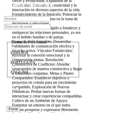
Tips para tu Transformación
Idioma de Preferencia:
*
ESPAÑOL
PORTUGUÊS
ENGLISH
Enviar