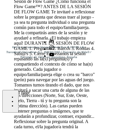
Hecho con amor por Vanessa Alves Ruiz ♥️
©2026 Life
Transition
®
Consulting, S.L. B21961990
/ Transición de Vida
®
/
Transição de Vida
®
en Barcelona, España
bottom of page