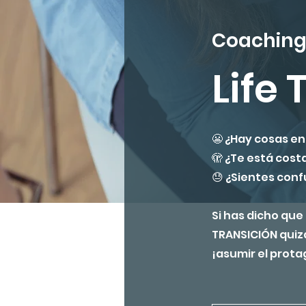
Coaching 
Life 
😬 ¿Hay cosas en
🫣 ¿Te está cost
😓 ¿Sientes conf
Si has dicho que
TRANSICIÓN quizá
¡asumir el prota