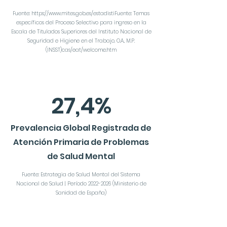
Fuente:
https://www.mites.gob.es/estadistiFuente:
Temas
específicos del Proceso Selectivo para ingreso en la
Escala de Titulados Superiores del Instituto Nacional de
Seguridad e Higiene en el Trabajo, O.A., M.P.
(INSST)cas/eat/welcome.htm
27,4%
Prevalencia Global Registrada de
Atención Primaria de Problemas
de Salud Mental
Fuente: Estrategia de Salud Mental del Sistema
Nacional de Salud | Período
2022-2026
(Ministerio de
Sanidad de España)