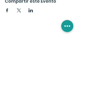
Compartir este Evento
Suscríbete a la Newslette
r
En Tránsito
Noticias, Eventos, Ventajas Exclusivas y
Tips para tu Transformación
Idioma de Preferencia:
*
ESPAÑOL
PORTUGUÊS