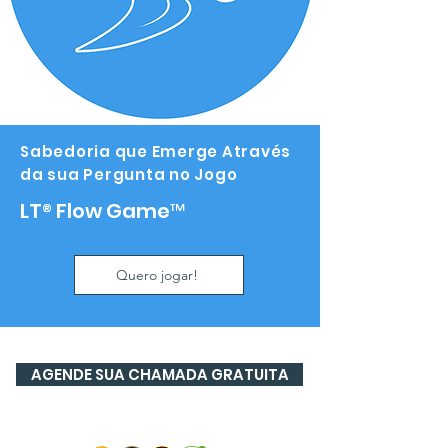
Sabedoria que Emerge Através
da sua Pergunta no Jogo
LT
®
Flow Game™
Quero jogar!
AGENDE SUA CHAMADA GRATUITA