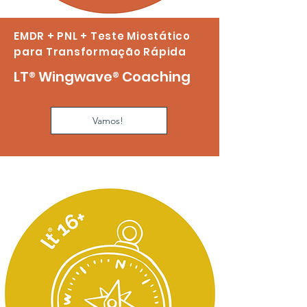
EMDR + PNL + Teste Miostático
para Transformação Rápida
LT
®
Wingwave
®
Coaching
Vamos!