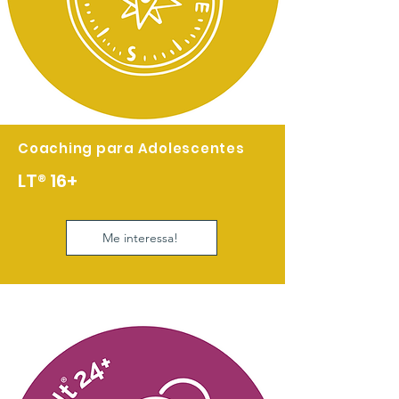
Coaching para Adolescentes
LT
®
16+
Me interessa!