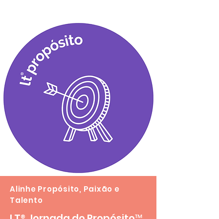
Alinhe Propósito, Paixão e
Talento
LT
®
Jornada do Propósito™