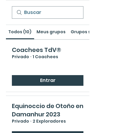
Todos (10)
Meus grupos
Grupos sugeridos
Coachees TdV®
Privado
·
1 Coachees
Entrar
Equinoccio de Otoño en
Damanhur 2023
Privado
·
2 Exploradores