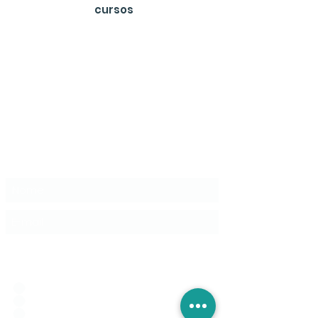
cursos
Receba Nossa Newsletter
Idioma de Preferencia:
*
ESPAÑOL
PORTUGUÊS
ENGLISH