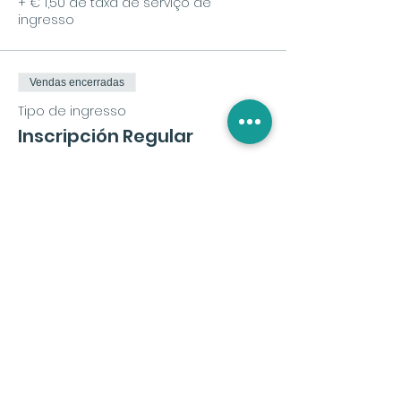
+ € 1,50 de taxa de serviço de
ingresso
Vendas encerradas
Tipo de ingresso
Inscripción Regular
Preço
€ 72,00
+ € 1,80 de taxa de serviço de
ingresso
Compartilhe esse evento