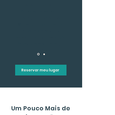
energia da Terra;
🌟 Conecte-se com a
energia do Cosmos;
🗑 Energia limpa que não
te pertence e/ou não
serve mais a sua evolução;
💫 Recupere sua energia
dispersa.
Reservar meu lugar
Um Pouco Mais de