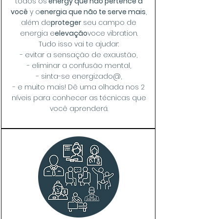
todos os
energy que não pertence a
você
y o
energia que não te serve mais
,
além de
proteger
seu campo de
energia e
elevação
voce v
ibration.
Tudo isso vai te ajudar:
- evitar a sensação de exaustão,
- eliminar a confusão mental,
- sinta-se energizado@,
- e muito mais! Dê uma olhada nos 2
níveis para conhecer as técnicas que
você aprenderá.