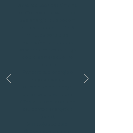
Aprenda técnicas simples
e eficazes para cuidar da
sua energia, que podem
ser praticadas em 10-15
minutos por dia de
manhã/noite e usadas
separadamente ao longo
do dia, sempre que lhe
apetecer.
🌳
Ancore sua energia e
traga presença;
☀️ Encha-se de energia
divina de alta vibração;
⚡️ Torne-se consciente do
seu campo energético
(aura);
⚔️ Proteja sua aura;
🌍 Conecte-se com a