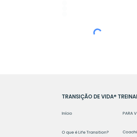
ESPAÑOL
PORTUGUÊS
ENGLISH
TRANSIÇÃO DE VIDA
®
TREINA
Início
PARA V
Coachin
O que é Life Transition?