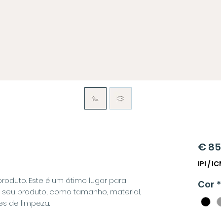
€ 85
IPI / I
oduto. Este é um ótimo lugar para
Cor
*
 seu produto, como tamanho, material,
es de limpeza.