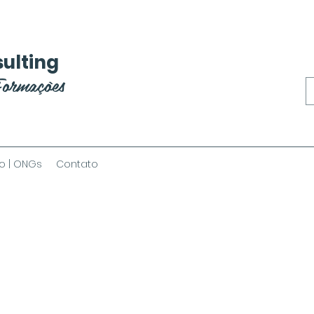
ulting
Formações
o | ONGs
Contato