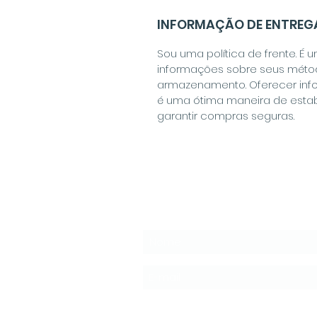
INFORMAÇÃO DE ENTREG
Sou uma política de frente. É 
informações sobre seus méto
armazenamento. Oferecer infor
é uma ótima maneira de estab
garantir compras seguras.
Receba Nossa Newsle
Idioma de Preferencia:
*