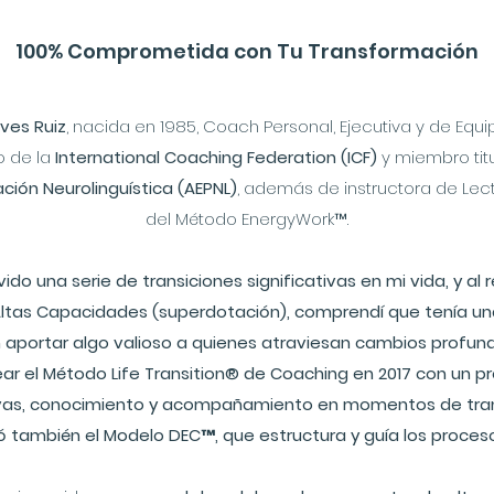
100% Comprometida con Tu Transformación
ves Ruiz
, nacida en 1985, Coach Personal, Ejecutiva y de Equ
 de la
International Coaching Federation (ICF)
y miembro titu
ión Neurolinguística (AEPNL)
,
además de instructora de Lect
del Método EnergyWork™.
do una serie de transiciones significativas en mi vida, y al 
ltas Capacidades (superdotación), comprendí que tenía un
aportar algo valioso a quienes atraviesan cambios profund
ar el Método Life Transition® de Coaching en 2017 con un pr
vas, conocimiento y acompañamiento en momentos de tra
 también el Modelo DEC™, que estructura y guía los procesos