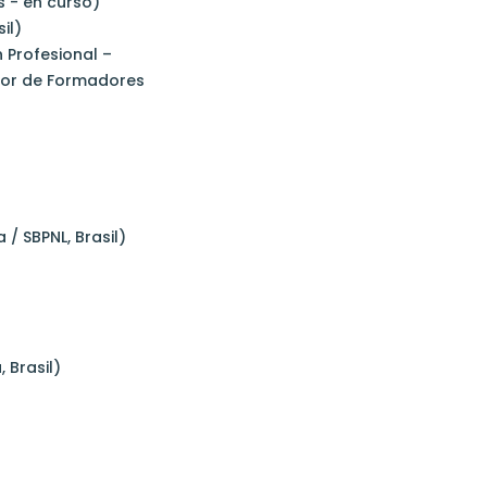
s - en curso)
il)
 Profesional –
dor de Formadores
 / SBPNL, Brasil)
 Brasil)