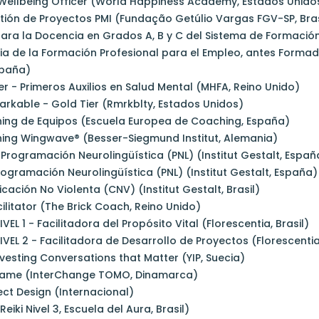
f Wellbeing Officer (World Happiness Academy, Estados Unido
stión de Proyectos PMI (Fundação Getúlio Vargas FGV-SP, Bras
para la Docencia en Grados A, B y C del Sistema de Formación
a de la Formación Profesional para el Empleo, antes Forma
spaña)
der - Primeros Auxilios en Salud Mental (MHFA, Reino Unido)
rkable - Gold Tier (Rmrkblty, Estados Unidos)
hing de Equipos (Escuela Europea de Coaching, España)
hing Wingwave® (Besser-Siegmund Institut, Alemania)
 Programación Neurolingüística (PNL) (Institut Gestalt, España
Programación Neurolingüística (PNL) (Institut Gestalt, España)
cación No Violenta (CNV) (Institut Gestalt, Brasil)
ilitator (The Brick Coach, Reino Unido)
IVEL 1 - Facilitadora del Propósito Vital (Florescentia, Brasil)
NIVEL 2 - Facilitadora de Desarrollo de Proyectos (Florescentia,
vesting Conversations that Matter (YIP, Suecia)
 Game (InterChange TOMO, Dinamarca)
ct Design (Internacional)
Reiki Nivel 3, Escuela del Aura, Brasil)