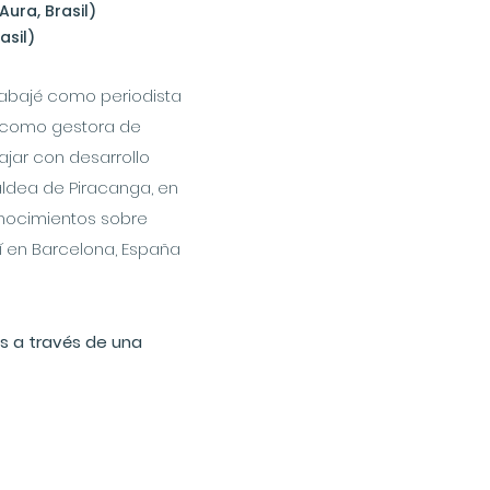
ura, Brasil)
asil)
rabajé como periodista
r como gestora de
jar con desarrollo
oaldea de Piracanga, en
onocimientos sobre
í en Barcelona, España
xs a través de una