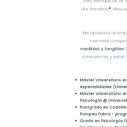
Este enfoque se ve 
Life Transition
®
ofrecer
Me apasiona acompañ
con total compro
medibles y tangibles
.
​
consciencia, y estas 
Máster Universitario e
especialidades (Unive
Máster Universitario e
Psicología @ Universi
Postgrado en Coaching
Pompeu Fabra – progr
Grado en Psicología (