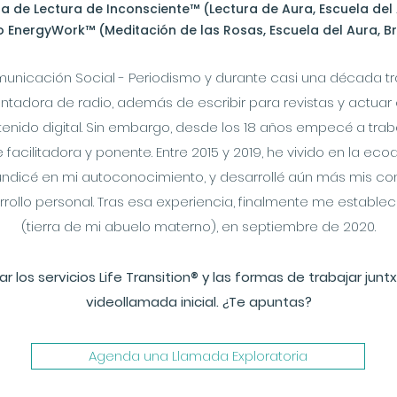
a de Lectura de Inconsciente™ (Lectura de Aura, Escuela del A
 EnergyWork™ (Meditación de las Rosas, Escuela del Aura, Br
unicación Social - Periodismo y durante casi una década t
entadora de radio, además de escribir para revistas y actua
enido digital. Sin embargo, desde los 18 años empecé a traba
facilitadora y ponente. Entre 2015 y 2019, he vivido en la ec
fundicé en mi autoconocimiento, y desarrollé aún más mis c
rollo personal. Tras esa experiencia, finalmente me establec
(tierra de mi abuelo materno), en septiembre de 2020.
ar los servicios Life Transition
®
y las formas de trabajar junt
videollamada inicial. ¿Te apuntas?
Agenda una Llamada Exploratoria