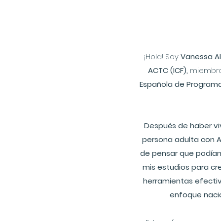
¡Hola! Soy
Vanessa Al
ACTC (ICF),
miembro
Española de Programac
Después de haber vivi
persona adulta con A
de pensar que podían 
mis estudios para cre
herramientas efecti
enfoque nació