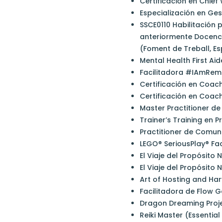
Certificación en Chie
Especialización en Ge
SSCE0110 Habilitación 
anteriormente Docenci
(Foment de Treball, E
Mental Health First Ai
Facilitadora #IAmRema
Certificación en Coac
Certificación en Coac
Master Practitioner de
Trainer’s Training en 
Practitioner de Comuni
LEGO® SeriousPlay® Fac
El Viaje del Propósito N
El Viaje del Propósito 
Art of Hosting and Har
Facilitadora de Flow
Dragon Dreaming Proje
Reiki Master (Essential 