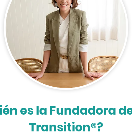
én es la Fundadora de
®
Transition
?