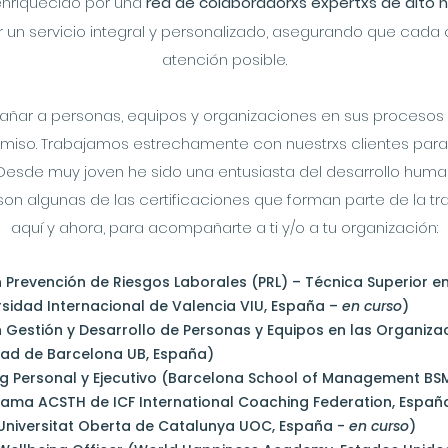
enriquecido por una
red de colaboradorxs expertxs de alto n
 un servicio integral y personalizado, asegurando que cada c
atención posible.
ar a personas, equipos y organizaciones en sus procesos 
miso. Trabajamos estrechamente con nuestrxs clientes para
Desde muy joven he sido una entusiasta del desarrollo human
son algunas de las certificaciones que forman parte de la t
aquí y ahora, para acompañarte a ti y/o a tu organización:
n Prevención de Riesgos Laborales (PRL) – Técnica Superior en
rsidad Internacional de Valencia VIU, España –
en curso
)
n Gestión y Desarrollo de Personas y Equipos en las Organiza
dad de Barcelona UB, España)
 Personal y Ejecutivo (Barcelona School of Management BSM
ama ACSTH de ICF International Coaching Federation, Españ
Universitat Oberta de Catalunya UOC, España -
en curso
)