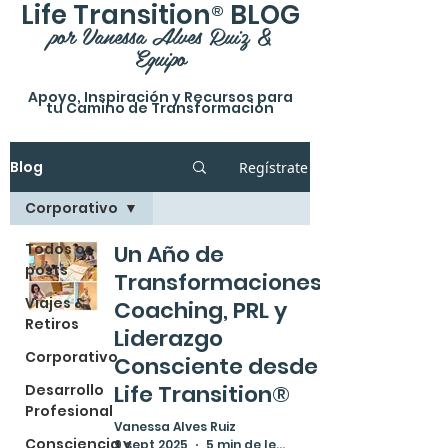
®
Life Transition
BLOG
por Vanessa Alves Ruiz &
Equipo
Apoyo, Inspiración y Recursos p
ara
tu Camino de Transformación
Blog
Regístrate
Corporativo
Todos os
Un Año de
posts
Transformaciones:
Viajes &
Coaching, PRL y
Retiros
Liderazgo
Corporativo
Consciente desde
Life Transition®
Desarrollo
Profesional
Vanessa Alves Ruiz
Consciencia y
9 sept 2025
5 min de lectura