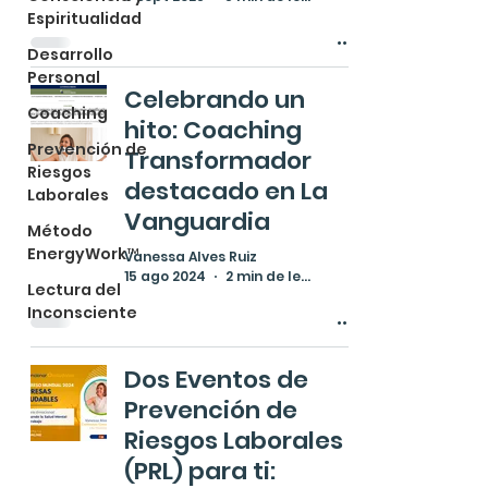
Espiritualidad
Desarrollo
Personal
Celebrando un
Coaching
hito: Coaching
Prevención de
Transformador
Riesgos
destacado en La
Laborales
Vanguardia
Método
EnergyWork™
Vanessa Alves Ruiz
15 ago 2024
2 min de lectura
Lectura del
Inconsciente
Dos Eventos de
Prevención de
Riesgos Laborales
(PRL) para ti: