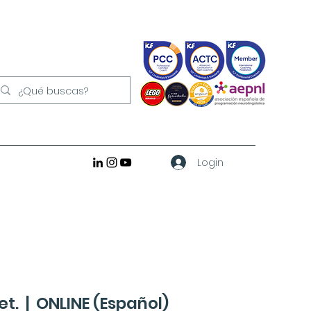
Login
et.
  |  
ONLINE (Español)