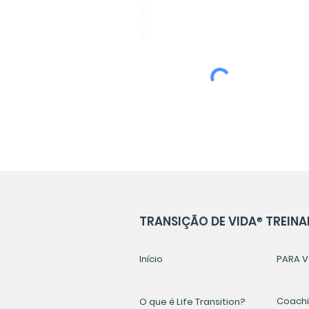
ESPAÑOL
PORTUGUÊS
ENGLISH
TRANSIÇÃO DE VIDA
®
TREINA
Início
PARA V
Coachin
O que é Life Transition?