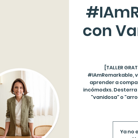
#IAmR
con Va
[TALLER GRAT
#IAmRemarkable, va
aprender a compart
incómodxs. Desterra 
"vanidosa" o "arro
Ya no e