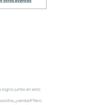
r otros eventos
logros juntxs en esta 
nosotrxs, ¿verdad? Pero 