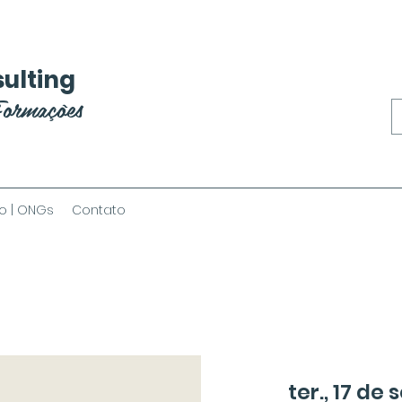
ulting
Formações
o | ONGs
Contato
ter., 17 de s