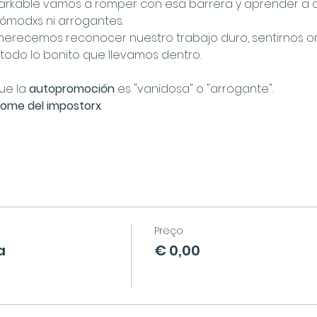
rkable
 vamos a romper con esa barrera y aprender a c
ncómodxs ni arrogantes.
erecemos reconocer nuestro trabajo duro, sentirnos org
odo lo bonito que llevamos dentro.
ue la 
autopromoción
 es "vanidosa" o "arrogante".
rome del impostorx
.
Preço
a
€ 0,00