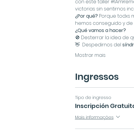
con este taller 
#IAmRema
victorias sin sentirnos i
¿Por qué? 
Porque todxs m
hemos conseguido y de t
¿Qué vamos a hacer?
🚫 Desterrar la idea de q
👋  Despedirnos del 
sínd
Mostrar mais
Ingressos
Tipo de ingresso
Inscripción Gratuit
Mais informações